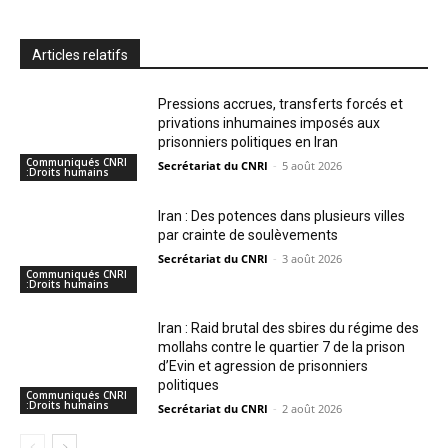
Articles relatifs
Pressions accrues, transferts forcés et
privations inhumaines imposés aux
prisonniers politiques en Iran
Communiqués CNRI
Secrétariat du CNRI
-
5 août 2026
:Droits humains
Iran : Des potences dans plusieurs villes
par crainte de soulèvements
Secrétariat du CNRI
-
3 août 2026
Communiqués CNRI
:Droits humains
Iran : Raid brutal des sbires du régime des
mollahs contre le quartier 7 de la prison
d’Evin et agression de prisonniers
politiques
Communiqués CNRI
:Droits humains
Secrétariat du CNRI
-
2 août 2026