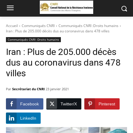
Accueil
Communiqués CNRI
Communiqués CNRI :Droits humains
Iran : Plus de 205.000 décès dus au coronavirus dans 478 villes
Communiqués CNRI :Droits humains
Iran : Plus de 205.000 décès
dus au coronavirus dans 478
villes
Par
Secrétariat du CNRI
23 janvier 2021
Facebook
Twitter/X
Pinterest
LinkedIn