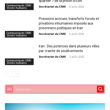
quartier 7 de la prison d’Evin
Communiqués CNRI
Secrétariat du CNRI
-
8 août 2026
:Droits humains
Pressions accrues, transferts forcés et
privations inhumaines imposés aux
prisonniers politiques en Iran
Communiqués CNRI
Secrétariat du CNRI
-
5 août 2026
:Droits humains
Iran : Des potences dans plusieurs villes
par crainte de soulèvements
Secrétariat du CNRI
-
3 août 2026
Communiqués CNRI
:Droits humains