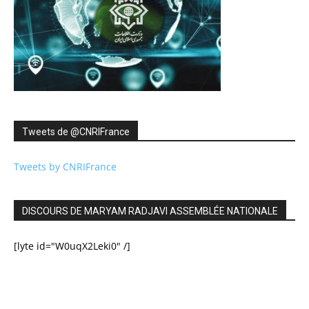
Tweets de ‎@CNRIFrance
Tweets by CNRIFrance
DISCOURS DE MARYAM RADJAVI ASSEMBLÉE NATIONALE
[lyte id="W0uqX2Leki0" /]