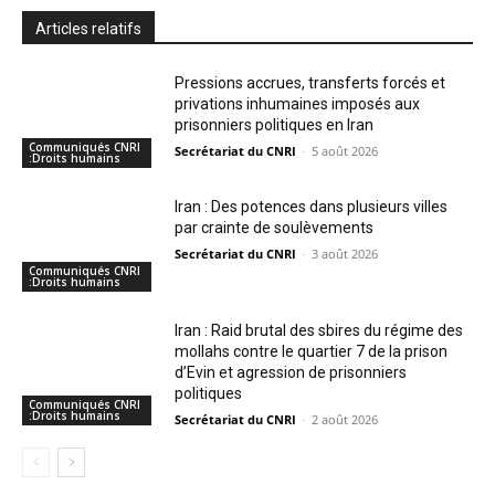
Articles relatifs
Pressions accrues, transferts forcés et
privations inhumaines imposés aux
prisonniers politiques en Iran
Communiqués CNRI
Secrétariat du CNRI
-
5 août 2026
:Droits humains
Iran : Des potences dans plusieurs villes
par crainte de soulèvements
Secrétariat du CNRI
-
3 août 2026
Communiqués CNRI
:Droits humains
Iran : Raid brutal des sbires du régime des
mollahs contre le quartier 7 de la prison
d’Evin et agression de prisonniers
politiques
Communiqués CNRI
:Droits humains
Secrétariat du CNRI
-
2 août 2026