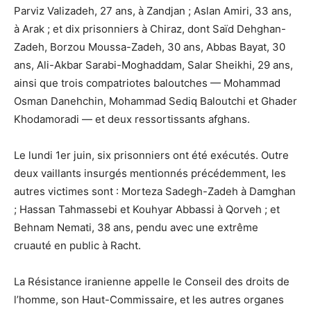
Parviz Valizadeh, 27 ans, à Zandjan ; Aslan Amiri, 33 ans,
à Arak ; et dix prisonniers à Chiraz, dont Saïd Dehghan-
Zadeh, Borzou Moussa-Zadeh, 30 ans, Abbas Bayat, 30
ans, Ali-Akbar Sarabi-Moghaddam, Salar Sheikhi, 29 ans,
ainsi que trois compatriotes baloutches — Mohammad
Osman Danehchin, Mohammad Sediq Baloutchi et Ghader
Khodamoradi — et deux ressortissants afghans.
Le lundi 1er juin, six prisonniers ont été exécutés. Outre
deux vaillants insurgés mentionnés précédemment, les
autres victimes sont : Morteza Sadegh-Zadeh à Damghan
; Hassan Tahmassebi et Kouhyar Abbassi à Qorveh ; et
Behnam Nemati, 38 ans, pendu avec une extrême
cruauté en public à Racht.
La Résistance iranienne appelle le Conseil des droits de
l’homme, son Haut-Commissaire, et les autres organes