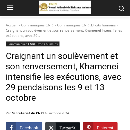
Accueil
Communiqués CNRI
Communiqués CNRI :Droits humains
Craignant un soulèvement et son renversement, Khamenei intensifie les
exécutions, avec 29...
Communiqués CNRI :Droits humains
Craignant un soulèvement et
son renversement, Khamenei
intensifie les exécutions, avec
29 pendaisons les 9 et 13
octobre
Par
Secrétariat du CNRI
16 octobre 2024
Facebook
Pinterest
Twitter/X