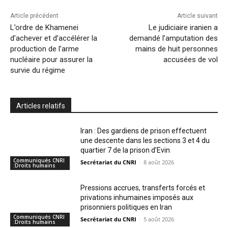
Article précédent
Article suivant
L’ordre de Khamenei
Le judiciaire iranien a
d’achever et d’accélérer la
demandé l’amputation des
production de l’arme
mains de huit personnes
nucléaire pour assurer la
accusées de vol
survie du régime
Articles relatifs
Iran : Des gardiens de prison effectuent
une descente dans les sections 3 et 4 du
quartier 7 de la prison d’Evin
Communiqués CNRI
Secrétariat du CNRI
-
8 août 2026
:Droits humains
Pressions accrues, transferts forcés et
privations inhumaines imposés aux
prisonniers politiques en Iran
Communiqués CNRI
Secrétariat du CNRI
-
5 août 2026
:Droits humains