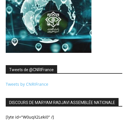
Tweets de ‎@CNRIFrance
Tweets by CNRIFrance
DISCOURS DE MARYAM RADJAVI ASSEMBLÉE NATIONALE
[lyte id="W0uqX2Leki0" /]