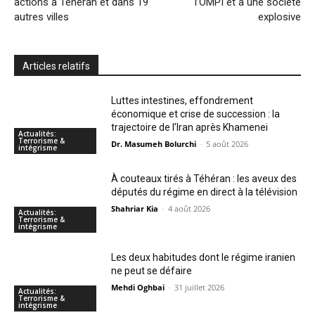
actions à Téhéran et dans 19
l’OMPI et à une société
autres villes
explosive
Articles relatifs
Luttes intestines, effondrement
économique et crise de succession : la
trajectoire de l’Iran après Khamenei
Actualités:
Terrorisme &
Dr. Masumeh Bolurchi
-
5 août 2026
intégrisme
À couteaux tirés à Téhéran : les aveux des
députés du régime en direct à la télévision
Shahriar Kia
-
4 août 2026
Actualités:
Terrorisme &
intégrisme
Les deux habitudes dont le régime iranien
ne peut se défaire
Mehdi Oghbai
-
31 juillet 2026
Actualités:
Terrorisme &
intégrisme