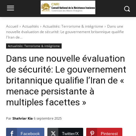
Accueil
Actualités
Actualités: Terrorisme & intégrisme
Dans une
nouvelle évaluation de sécurité: Le gouvernement britannique qualifie
l'Iran de...
Actualités: Terrorisme & intégrisme
Dans une nouvelle évaluation
de sécurité: Le gouvernement
britannique qualifie l’Iran de «
menace persistante à
multiples facettes »
Par
Shahriar Kia
6 septembre 2025
Facebook
Twitter/X
Pinterest