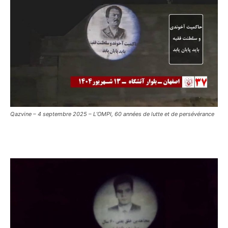
Qazvine – 4 septembre 2025 – L’OMPI, 60 années de lutte et de persévérance