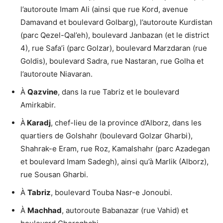
l’autoroute Imam Ali (ainsi que rue Kord, avenue
Damavand et boulevard Golbarg), l’autoroute Kurdistan
(parc Qezel-Qal’eh), boulevard Janbazan (et le district
4), rue Safa’i (parc Golzar), boulevard Marzdaran (rue
Goldis), boulevard Sadra, rue Nastaran, rue Golha et
l’autoroute Niavaran.
À
Qazvine
, dans la rue Tabriz et le boulevard
Amirkabir.
À
Karadj
, chef-lieu de la province d’Alborz, dans les
quartiers de Golshahr (boulevard Golzar Gharbi),
Shahrak-e Eram, rue Roz, Kamalshahr (parc Azadegan
et boulevard Imam Sadegh), ainsi qu’à Marlik (Alborz),
rue Sousan Gharbi.
À
Tabriz
, boulevard Touba Nasr-e Jonoubi.
À
Machhad
, autoroute Babanazar (rue Vahid) et