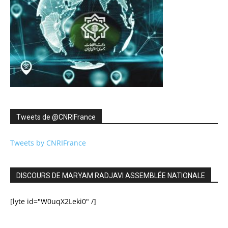
Tweets de ‎@CNRIFrance
Tweets by CNRIFrance
DISCOURS DE MARYAM RADJAVI ASSEMBLÉE NATIONALE
[lyte id="W0uqX2Leki0" /]