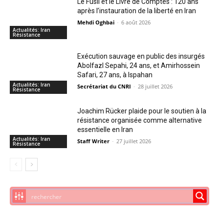
Le Fusil et le Livre de Comptes : 120 ans
après l’instauration de la liberté en Iran
Mehdi Oghbai
-
6 août 2026
Actualités: Iran
Résistance
Exécution sauvage en public des insurgés
Abolfazl Sepahi, 24 ans, et Amirhossein
Safari, 27 ans, à Ispahan
Actualités: Iran
Secrétariat du CNRI
-
28 juillet 2026
Résistance
Joachim Rücker plaide pour le soutien à la
résistance organisée comme alternative
essentielle en Iran
Actualités: Iran
Staff Writer
-
27 juillet 2026
Résistance