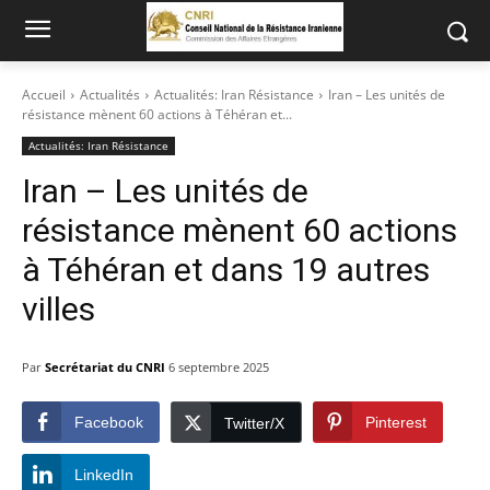
Accueil
Actualités
Actualités: Iran Résistance
Iran – Les unités de
résistance mènent 60 actions à Téhéran et...
Actualités: Iran Résistance
Iran – Les unités de
résistance mènent 60 actions
à Téhéran et dans 19 autres
villes
Par
Secrétariat du CNRI
6 septembre 2025
Facebook
Pinterest
Twitter/X
LinkedIn