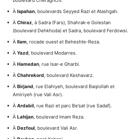
boulevard Cheraghchi.
À
Ispahan
, boulevards Seyyed Razi et Atashgah.
À
Chiraz
, à Sadra (Fars), Shahrak-e Golestan
(boulevard Dehkhoda) et Sadra, boulevard Ferdowsi.
À
Ilam
, rocade ouest et Beheshte-Reza.
À
Yazd
, boulevard Modarres.
À
Hamedan
, rue Isar-e Gharbi.
À
Chahrekord
, boulevard Keshavarz.
À
Birjand
, rue Elahiyeh, boulevard Baqiollah et
Amiriyeh (rue Vali Asr).
À
Ardabil
, rue Razi et parc Be’sat (rue Sadaf).
À
Lahijan
, boulevard Imam Reza.
À
Dezfoul
, boulevard Vali Asr.