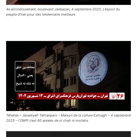
4e arrondissement, boulevard Janbazan, 4 septembre 2025, L’espoir du
peuple d’Iran pour des lendemains meilleurs
Téhéran – Javadiyeh Tehranpars – Maison de la culture Eshragh – 4 septembre
2025 – l’OMPI c’est 60 années de ni chah ni mollahs