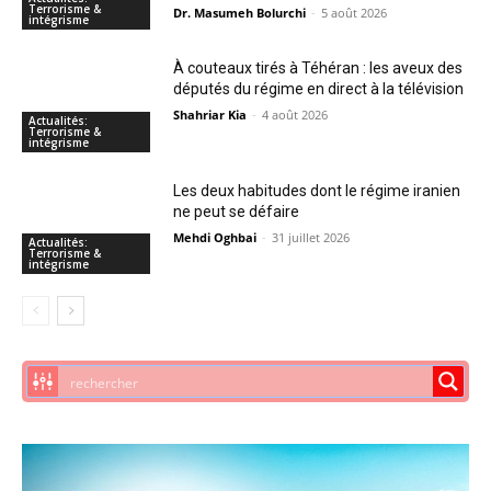
Terrorisme &
Dr. Masumeh Bolurchi
-
5 août 2026
intégrisme
À couteaux tirés à Téhéran : les aveux des
députés du régime en direct à la télévision
Shahriar Kia
-
4 août 2026
Actualités:
Terrorisme &
intégrisme
Les deux habitudes dont le régime iranien
ne peut se défaire
Mehdi Oghbai
-
31 juillet 2026
Actualités:
Terrorisme &
intégrisme