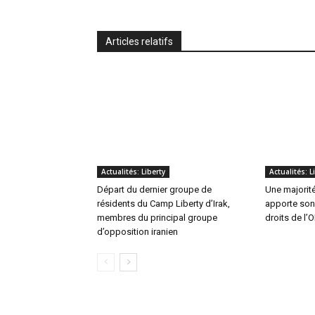
Articles relatifs
Actualités: Liberty
Actualités: L
Départ du dernier groupe de
Une majorit
résidents du Camp Liberty d’Irak,
apporte son
membres du principal groupe
droits de l’
d’opposition iranien