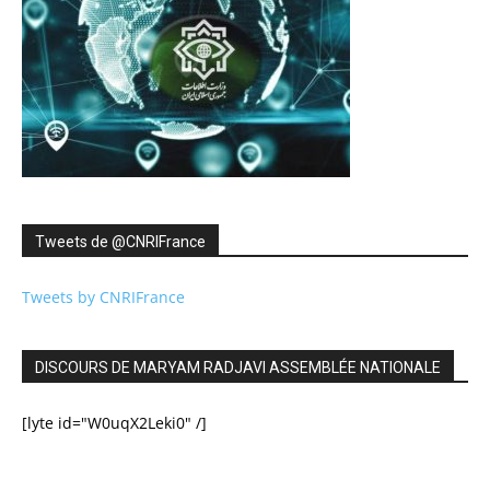
Tweets de ‎@CNRIFrance
Tweets by CNRIFrance
DISCOURS DE MARYAM RADJAVI ASSEMBLÉE NATIONALE
[lyte id="W0uqX2Leki0" /]