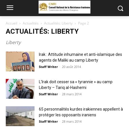
Accueil
Actualités
Actualités: Liberty
Page 2
ACTUALITÉS: LIBERTY
Liberty
Irak : Attitude inhumaine et anti-islamique des
agents de Maliki au camp Liberty
Staff Writer
-
20 août 2014
L’Irak doit cesser sa « tyrannie » au camp
Liberty – Tariq al-Hashemi
Staff Writer
-
28 mars 2014
65 personnalités kurdes irakiennes appellent à
protéger les opposants iraniens
Staff Writer
-
28 mars 2014