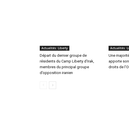
Actualités: Liberty
Actualités: L
Départ du dernier groupe de
Une majorit
résidents du Camp Liberty d’Irak,
apporte son
membres du principal groupe
droits de l’
d’opposition iranien