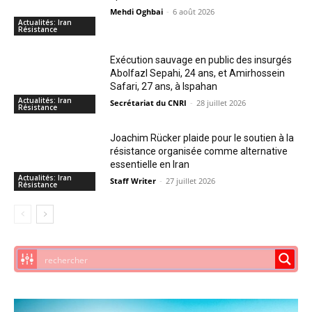
Mehdi Oghbai
-
6 août 2026
Actualités: Iran
Résistance
Exécution sauvage en public des insurgés
Abolfazl Sepahi, 24 ans, et Amirhossein
Safari, 27 ans, à Ispahan
Actualités: Iran
Secrétariat du CNRI
-
28 juillet 2026
Résistance
Joachim Rücker plaide pour le soutien à la
résistance organisée comme alternative
essentielle en Iran
Actualités: Iran
Staff Writer
-
27 juillet 2026
Résistance