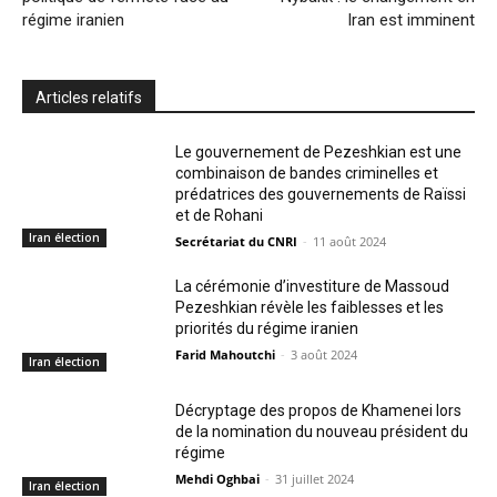
régime iranien
Iran est imminent
Articles relatifs
Le gouvernement de Pezeshkian est une
combinaison de bandes criminelles et
prédatrices des gouvernements de Raïssi
et de Rohani
Iran élection
Secrétariat du CNRI
-
11 août 2024
La cérémonie d’investiture de Massoud
Pezeshkian révèle les faiblesses et les
priorités du régime iranien
Farid Mahoutchi
-
3 août 2024
Iran élection
Décryptage des propos de Khamenei lors
de la nomination du nouveau président du
régime
Mehdi Oghbai
-
31 juillet 2024
Iran élection