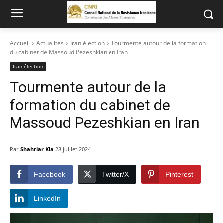
Accueil
Actualités
Iran élection
Tourmente autour de la formation
du cabinet de Massoud Pezeshkian en Iran
Iran élection
Tourmente autour de la
formation du cabinet de
Massoud Pezeshkian en Iran
Par
Shahriar Kia
28 juillet 2024
Facebook
Twitter/X
Pinterest
LinkedIn