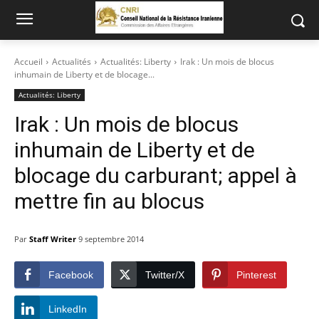
Accueil
Actualités
Actualités: Liberty
Irak : Un mois de blocus
inhumain de Liberty et de blocage...
Actualités: Liberty
Irak : Un mois de blocus
inhumain de Liberty et de
blocage du carburant; appel à
mettre fin au blocus
Par
Staff Writer
9 septembre 2014
Facebook
Twitter/X
Pinterest
LinkedIn