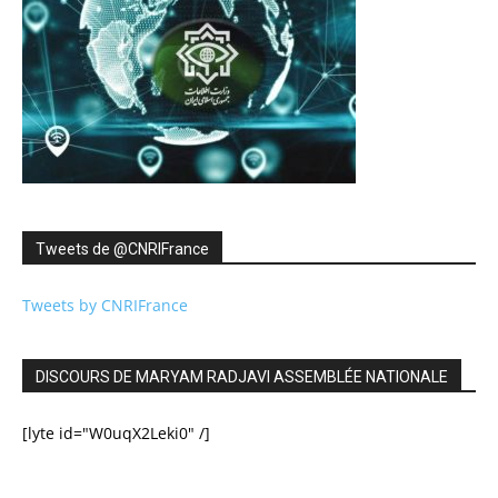
Tweets de ‎@CNRIFrance
Tweets by CNRIFrance
DISCOURS DE MARYAM RADJAVI ASSEMBLÉE NATIONALE
[lyte id="W0uqX2Leki0" /]