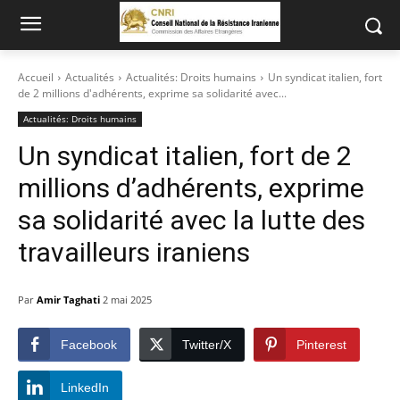
Accueil
Actualités
Actualités: Droits humains
Un syndicat italien, fort
de 2 millions d'adhérents, exprime sa solidarité avec...
Actualités: Droits humains
Un syndicat italien, fort de 2
millions d’adhérents, exprime
sa solidarité avec la lutte des
travailleurs iraniens
Par
Amir Taghati
2 mai 2025
Facebook
Twitter/X
Pinterest
LinkedIn