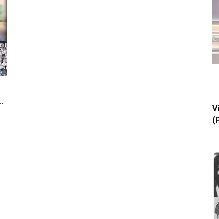
.
V
(