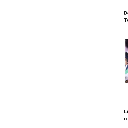
D
T
L
r