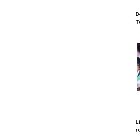
D
T
L
r