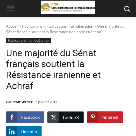
Accueil
Publications
Publications: Iran Libération
Une majorité du
Sénat français soutient la Résistance iranienne et Achraf
Publications: Iran Libération
Une majorité du Sénat
français soutient la
Résistance iranienne et
Achraf
Par
Staff Writer
31 janvier 2011
Facebook
Pinterest
Twitter/X
LinkedIn