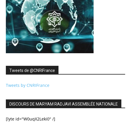
Tweets de ‎@CNRIFrance
Tweets by CNRIFrance
DISCOURS DE MARYAM RADJAVI ASSEMBLÉE NATIONALE
[lyte id="W0uqX2Leki0" /]