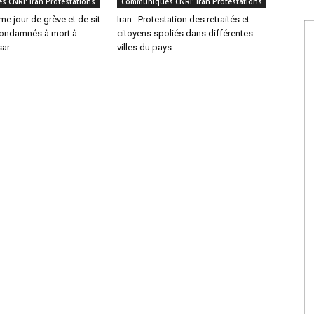
 CNRI: Iran Protestations
Communiqués CNRI: Iran Protestations
me jour de grève et de sit-
Iran : Protestation des retraités et
condamnés à mort à
citoyens spoliés dans différentes
sar
villes du pays