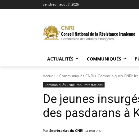
vendredi, août 7, 2026
ACTUALITÉS
COMMUNIQUÉS
P
Accueil
Communiqués CNRI
Communiqués CNRI: Iran
Communiqués CNRI: Iran Protestations
De jeunes insurgé
des pasdarans à
Par
Secrétariat du CNRI
24 mai 2023