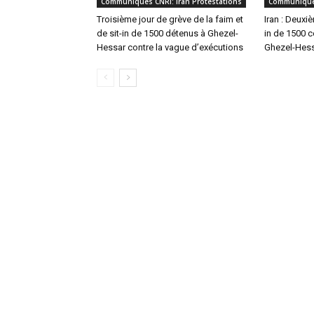
Communiqués CNRI: Iran Protestations
Communiqués
Troisième jour de grève de la faim et
Iran : Deuxiè
de sit-in de 1500 détenus à Ghezel-
in de 1500 
Hessar contre la vague d’exécutions
Ghezel-Hes