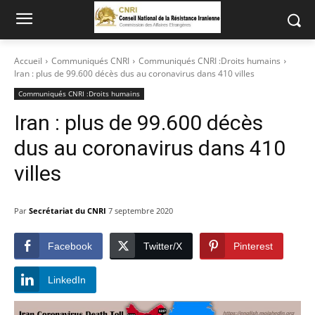
Accueil
Communiqués CNRI
Communiqués CNRI :Droits humains
Iran : plus de 99.600 décès dus au coronavirus dans 410 villes
Communiqués CNRI :Droits humains
Iran : plus de 99.600 décès
dus au coronavirus dans 410
villes
Par
Secrétariat du CNRI
7 septembre 2020
Facebook
Twitter/X
Pinterest
LinkedIn