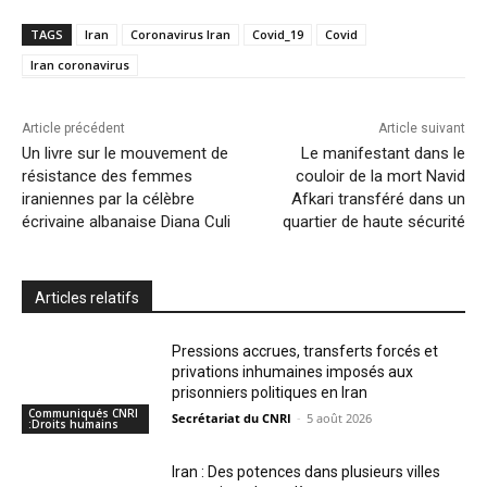
TAGS
Iran
Coronavirus Iran
Covid_19
Covid
Iran coronavirus
Article précédent
Article suivant
Un livre sur le mouvement de
Le manifestant dans le
résistance des femmes
couloir de la mort Navid
iraniennes par la célèbre
Afkari transféré dans un
écrivaine albanaise Diana Culi
quartier de haute sécurité
Articles relatifs
Pressions accrues, transferts forcés et
privations inhumaines imposés aux
prisonniers politiques en Iran
Communiqués CNRI
Secrétariat du CNRI
-
5 août 2026
:Droits humains
Iran : Des potences dans plusieurs villes