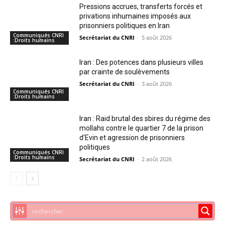
Pressions accrues, transferts forcés et
privations inhumaines imposés aux
prisonniers politiques en Iran
Communiqués CNRI
Secrétariat du CNRI
-
5 août 2026
:Droits humains
Iran : Des potences dans plusieurs villes
par crainte de soulèvements
Secrétariat du CNRI
-
3 août 2026
Communiqués CNRI
:Droits humains
Iran : Raid brutal des sbires du régime des
mollahs contre le quartier 7 de la prison
d’Evin et agression de prisonniers
politiques
Communiqués CNRI
:Droits humains
Secrétariat du CNRI
-
2 août 2026