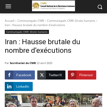
Accueil
Communiqués CNRI
Communiqués CNRI :Droits humains
Iran : Hausse brutale du nombre d'exécutions
Communiqués CNRI :Droits humains
Iran : Hausse brutale du
nombre d’exécutions
Par
Secrétariat du CNRI
22 avril 2025
Facebook
Twitter/X
Pinterest
LinkedIn