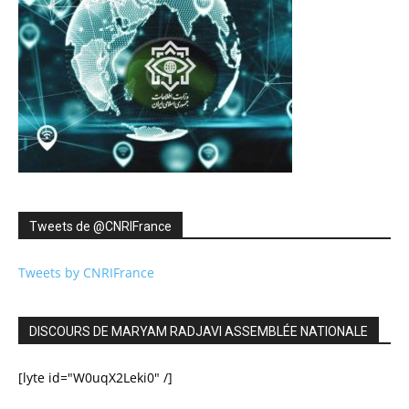
Tweets de ‎@CNRIFrance
Tweets by CNRIFrance
DISCOURS DE MARYAM RADJAVI ASSEMBLÉE NATIONALE
[lyte id="W0uqX2Leki0" /]