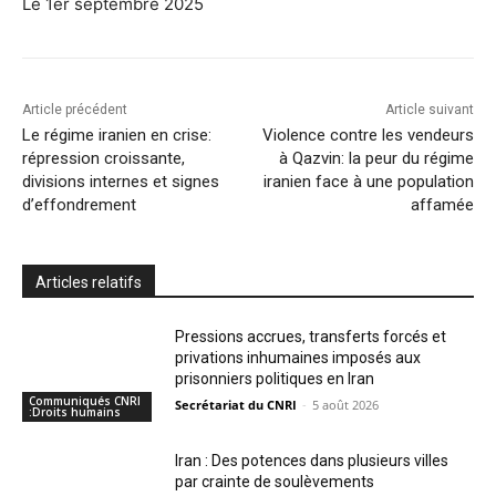
Le 1er septembre 2025
Article précédent
Article suivant
Le régime iranien en crise:
Violence contre les vendeurs
répression croissante,
à Qazvin: la peur du régime
divisions internes et signes
iranien face à une population
d’effondrement
affamée
Articles relatifs
Pressions accrues, transferts forcés et
privations inhumaines imposés aux
prisonniers politiques en Iran
Communiqués CNRI
Secrétariat du CNRI
-
5 août 2026
:Droits humains
Iran : Des potences dans plusieurs villes
par crainte de soulèvements