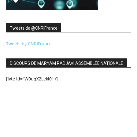
Tweets de ‎@CNRIFrance
Tweets by CNRIFrance
DISCOURS DE MARYAM RADJAVI ASSEMBLÉE NATIONALE
[lyte id="W0uqX2Leki0" /]