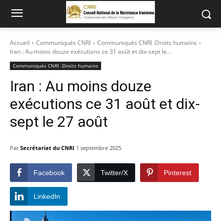
Accueil
Communiqués CNRI
Communiqués CNRI :Droits humains
Iran : Au moins douze exécutions ce 31 août et dix-sept le...
Communiqués CNRI :Droits humains
Iran : Au moins douze
exécutions ce 31 août et dix-
sept le 27 août
Par
Secrétariat du CNRI
1 septembre 2025
Facebook
Twitter/X
Pinterest
LinkedIn