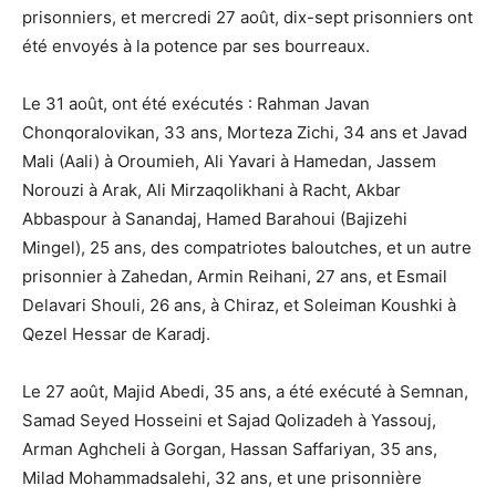
prisonniers, et mercredi 27 août, dix-sept prisonniers ont
été envoyés à la potence par ses bourreaux.
Le 31 août, ont été exécutés : Rahman Javan
Chonqoralovikan, 33 ans, Morteza Zichi, 34 ans et Javad
Mali (Aali) à Oroumieh, Ali Yavari à Hamedan, Jassem
Norouzi à Arak, Ali Mirzaqolikhani à Racht, Akbar
Abbaspour à Sanandaj, Hamed Barahoui (Bajizehi
Mingel), 25 ans, des compatriotes baloutches, et un autre
prisonnier à Zahedan, Armin Reihani, 27 ans, et Esmail
Delavari Shouli, 26 ans, à Chiraz, et Soleiman Koushki à
Qezel Hessar de Karadj.
Le 27 août, Majid Abedi, 35 ans, a été exécuté à Semnan,
Samad Seyed Hosseini et Sajad Qolizadeh à Yassouj,
Arman Aghcheli à Gorgan, Hassan Saffariyan, 35 ans,
Milad Mohammadsalehi, 32 ans, et une prisonnière