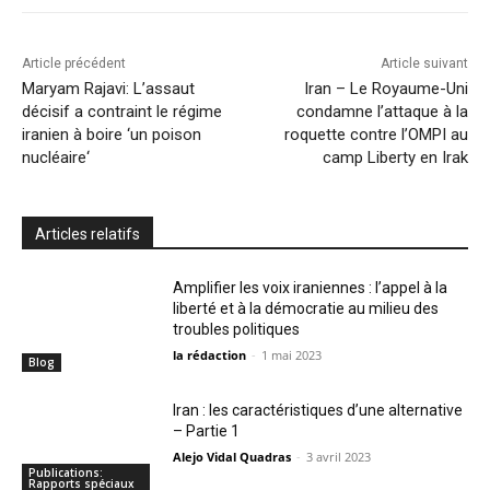
Article précédent
Article suivant
Maryam Rajavi: L’assaut
Iran – Le Royaume-Uni
décisif a contraint le régime
condamne l’attaque à la
iranien à boire ‘un poison
roquette contre l’OMPI au
nucléaire‘
camp Liberty en Irak
Articles relatifs
Amplifier les voix iraniennes : l’appel à la
liberté et à la démocratie au milieu des
troubles politiques
la rédaction
-
1 mai 2023
Blog
Iran : les caractéristiques d’une alternative
– Partie 1
Alejo Vidal Quadras
-
3 avril 2023
Publications:
Rapports spéciaux