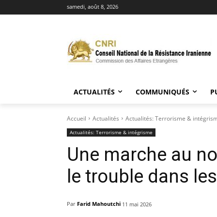
samedi, août 8, 2026
ACTUALITÉS
COMMUNIQUÉS
P
Accueil
Actualités
Actualités: Terrorisme & intégris
Actualités: Terrorisme & intégrisme
Une marche au n
le trouble dans l
Par
Farid Mahoutchi
11 mai 2026