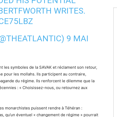
DED HIS POTENTIAL
BERTFWORTH
WRITES.
OCE75LBZ
(@THEATLANTIC)
9 MAI
t les symboles de la SAVAK et réclament son retour,
pour les mollahs. Ils participent au contraire,
pagande du régime. Ils renforcent le dilemme que la
écennies : « Choisissez-nous, ou retournez aux
les monarchistes puissent rendre à Téhéran :
s, qu’un éventuel « changement de régime » pourrait