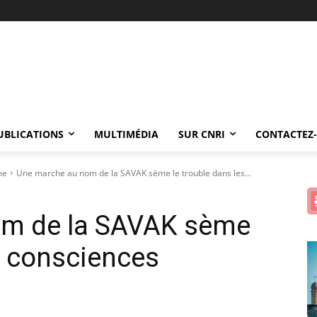
UBLICATIONS
MULTIMÉDIA
SUR CNRI
CONTACTEZ
me
Une marche au nom de la SAVAK sème le trouble dans les...
om de la SAVAK sème
es consciences