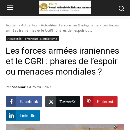
Accueil
Actualités
Actualités: Terrorisme & intégrisme
Les forces
armées iraniennes et le CGRI : phares de l'espoir ou...
Actualités: Terrorisme & intégrisme
Les forces armées iraniennes
et le CGRI : phares de l’espoir
ou menaces mondiales ?
Par
Shahriar Kia
25 avril 2023
Facebook
Pinterest
Twitter/X
LinkedIn