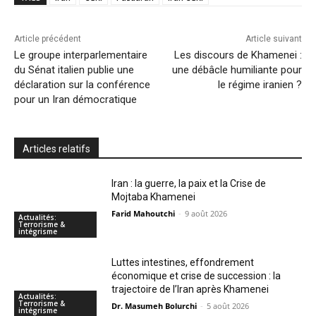
Article précédent
Article suivant
Le groupe interparlementaire
Les discours de Khamenei :
du Sénat italien publie une
une débâcle humiliante pour
déclaration sur la conférence
le régime iranien ?
pour un Iran démocratique
Articles relatifs
Iran : la guerre, la paix et la Crise de
Mojtaba Khamenei
Farid Mahoutchi
-
9 août 2026
Actualités:
Terrorisme &
intégrisme
Luttes intestines, effondrement
économique et crise de succession : la
trajectoire de l’Iran après Khamenei
Actualités:
Terrorisme &
Dr. Masumeh Bolurchi
-
5 août 2026
intégrisme