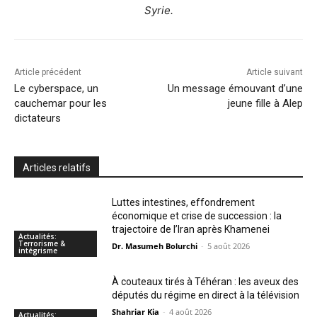
Syrie.
Article précédent
Article suivant
Le cyberspace, un
Un message émouvant d’une
cauchemar pour les
jeune fille à Alep
dictateurs
Articles relatifs
Luttes intestines, effondrement
économique et crise de succession : la
trajectoire de l’Iran après Khamenei
Actualités:
Terrorisme &
Dr. Masumeh Bolurchi
-
5 août 2026
intégrisme
À couteaux tirés à Téhéran : les aveux des
députés du régime en direct à la télévision
Shahriar Kia
-
4 août 2026
Actualités: