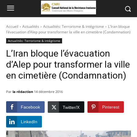
Accueil
Actualités
Actualités: Terrorisme & intégrisme
L'Iran bloque
l’évacuation d’Alep pour transformer la ville en cimetière (Condamnation)
Actualités: Terrorisme & intégrisme
L’Iran bloque l’évacuation
d’Alep pour transformer la ville
en cimetière (Condamnation)
Par
la rédaction
14 décembre 2016
Facebook
Pinterest
Twitter/X
LinkedIn