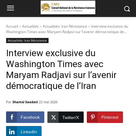
Accueil
Actualités
Actualités: Iran Résistance
Interview exclusive du
Washington Times avec Maryam Radjavi sur l'avenir démocratique de...
Actualités: Iran Résistance
Interview exclusive du
Washington Times avec
Maryam Radjavi sur l’avenir
démocratique de l’Iran
Par
Shamsi Saadati
22 mai 2026
Facebook
Pinterest
Twitter/X
LinkedIn