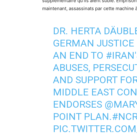
supplémentaire qu’ils aient subie. Empriso
maintenant, assassinats par cette machine à
DR. HERTA DÄUBL
GERMAN JUSTICE 
AN END TO
#IRAN
ABUSES, PERSECUT
AND SUPPORT FOR
MIDDLE EAST CON
ENDORSES
@MARY
POINT PLAN.
#NCR
PIC.TWITTER.CO