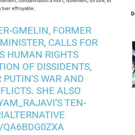
nnement, condamnation à mort, isolement, torture, et
 tuer effroyable.
D
ER-GMELIN, FORMER
MINISTER, CALLS FOR
'S HUMAN RIGHTS
ION OF DISSIDENTS,
 PUTIN’S WAR AND
FLICTS. SHE ALSO
AM_RAJAVI
’S TEN-
IALTERNATIVE
M/QA6BDG0ZXA