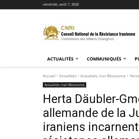
vendredi, août 7, 2026
ACTUALITÉS
COMMUNIQUÉS
P
Accueil
Actualités
Actualités: Iran Résistance
Herta
Actualités: Iran Résistance
Herta Däubler-Gme
allemande de la Ju
iraniens incarnent 