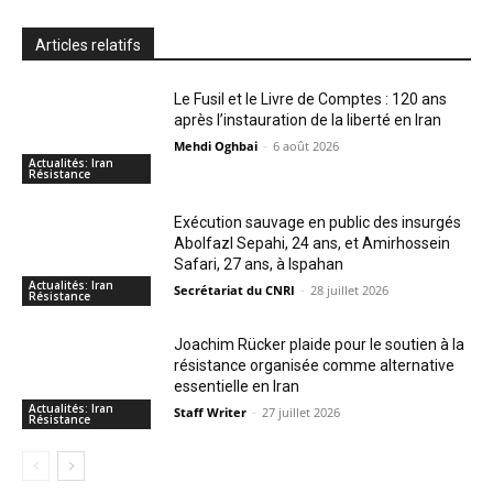
Articles relatifs
Le Fusil et le Livre de Comptes : 120 ans
après l’instauration de la liberté en Iran
Mehdi Oghbai
-
6 août 2026
Actualités: Iran
Résistance
Exécution sauvage en public des insurgés
Abolfazl Sepahi, 24 ans, et Amirhossein
Safari, 27 ans, à Ispahan
Actualités: Iran
Secrétariat du CNRI
-
28 juillet 2026
Résistance
Joachim Rücker plaide pour le soutien à la
résistance organisée comme alternative
essentielle en Iran
Actualités: Iran
Staff Writer
-
27 juillet 2026
Résistance