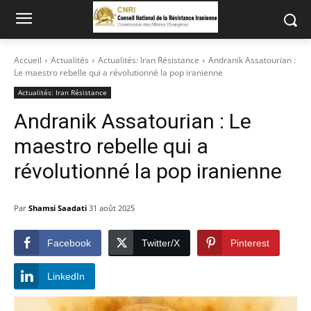
Accueil
Actualités
Actualités: Iran Résistance
Andranik Assatourian :
Le maestro rebelle qui a révolutionné la pop iranienne
Actualités: Iran Résistance
Andranik Assatourian : Le
maestro rebelle qui a
révolutionné la pop iranienne
Par
Shamsi Saadati
31 août 2025
Facebook
Twitter/X
Pinterest
LinkedIn