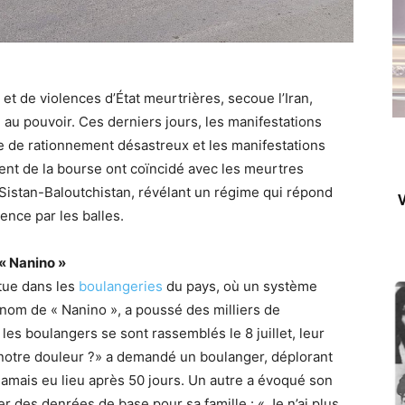
et de violences d’État meurtrières, secoue l’Iran,
 au pouvoir. Ces derniers jours, les manifestations
 de rationnement désastreux et les manifestations
ment de la bourse ont coïncidé avec les meurtres
 Sistan-Baloutchistan, révélant un régime qui répond
V
ence par les balles.
« Nanino »
tue dans les
boulangeries
du pays, où un système
nom de « Nanino », a poussé des milliers de
 les boulangers se sont rassemblés le 8 juillet, leur
r notre douleur ?» a demandé un boulanger, déplorant
jamais eu lieu après 50 jours. Un autre a évoqué son
r des denrées de base pour sa famille : « Je n’ai plus