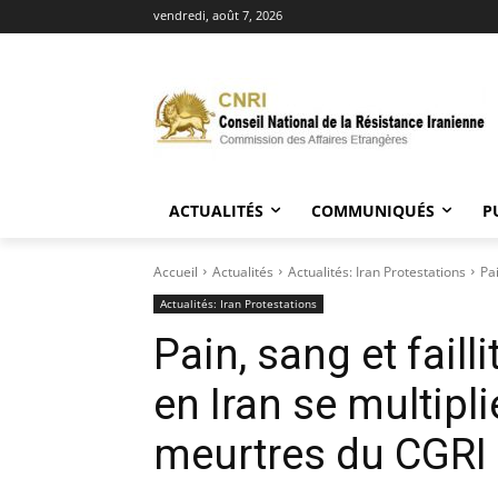
vendredi, août 7, 2026
ACTUALITÉS
COMMUNIQUÉS
P
Accueil
Actualités
Actualités: Iran Protestations
Pai
Actualités: Iran Protestations
Pain, sang et faill
en Iran se multipl
meurtres du CGRI