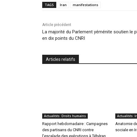
TAGS
Iran
manifestations
Article précédent
La majorité du Parlement yéménite soutien le p
en dix points du CNRI
Articles relatifs
Actualités: Droits humains
Actualités: 
Rapport hebdomadaire : Campagnes
Anatomie de 
des partisans du CNRI contre
sociale en I
l’escalade des exécutions à Téhéran