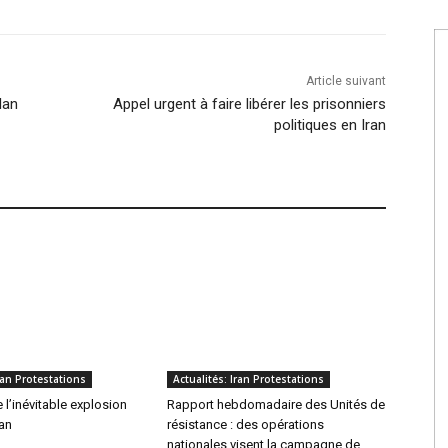
Article suivant
lan
Appel urgent à faire libérer les prisonniers
politiques en Iran
Iran Protestations
Actualités: Iran Protestations
l’inévitable explosion
Rapport hebdomadaire des Unités de
ran
résistance : des opérations
nationales visent la campagne de