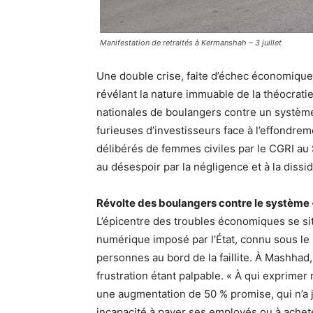
Manifestation de retraités à Kermanshah – 3 juillet
Une double crise, faite d’échec économique 
révélant la nature immuable de la théocratie
nationales de boulangers contre un système
furieuses d’investisseurs face à l’effondre
délibérés de femmes civiles par le CGRI au
au désespoir par la négligence et à la dissid
Révolte des boulangers contre le système 
L’épicentre des troubles économiques se si
numérique imposé par l’État, connu sous le 
personnes au bord de la faillite. À Mashhad,
frustration étant palpable. « À qui exprime
une augmentation de 50 % promise, qui n’a 
incapacité à payer ses employés ou à achete