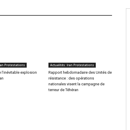
Iran Protestations
Actualités: Iran Protestations
l’inévitable explosion
Rapport hebdomadaire des Unités de
ran
résistance : des opérations
nationales visent la campagne de
terreur de Téhéran