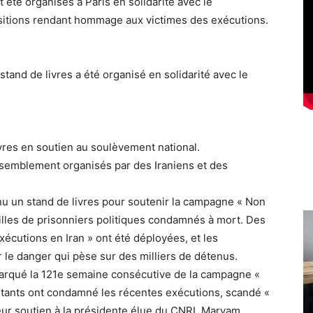
t été organisés à Paris en solidarité avec le
sitions rendant hommage aux victimes des exécutions.
stand de livres a été organisé en solidarité avec le
vres en soutien au soulèvement national.
assemblement organisés par des Iraniens et des
nu un stand de livres pour soutenir la campagne « Non
illes de prisonniers politiques condamnés à mort. Des
xécutions en Iran » ont été déployées, et les
ur le danger qui pèse sur des milliers de détenus.
arqué la 121e semaine consécutive de la campagne «
stants ont condamné les récentes exécutions, scandé «
eur soutien à la présidente élue du CNRI, Maryam