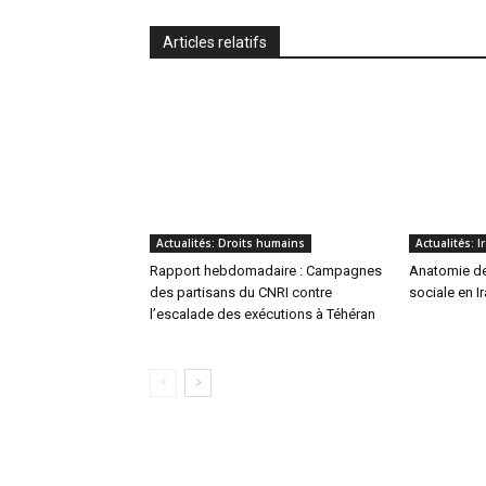
Articles relatifs
Actualités: Droits humains
Actualités: 
Rapport hebdomadaire : Campagnes
Anatomie de 
des partisans du CNRI contre
sociale en I
l’escalade des exécutions à Téhéran