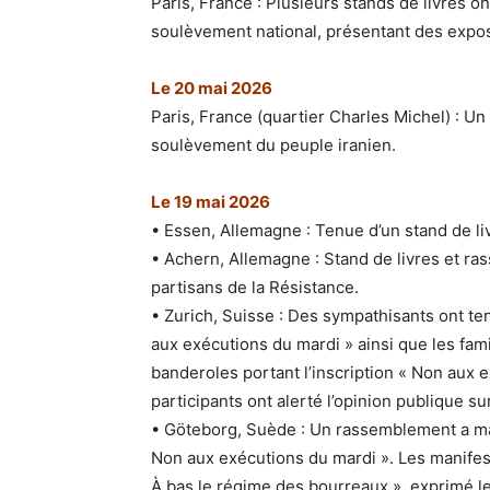
Paris, France : Plusieurs stands de livres on
soulèvement national, présentant des expo
Le 20 mai 2026
Paris, France (quartier Charles Michel) : Un 
soulèvement du peuple iranien.
Le 19 mai 2026
• Essen, Allemagne : Tenue d’un stand de li
• Achern, Allemagne : Stand de livres et r
partisans de la Résistance.
• Zurich, Suisse : Des sympathisants ont te
aux exécutions du mardi » ainsi que les fam
banderoles portant l’inscription « Non aux e
participants ont alerté l’opinion publique s
• Göteborg, Suède : Un rassemblement a m
Non aux exécutions du mardi ». Les manife
À bas le régime des bourreaux », exprimé l