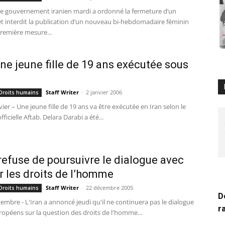
Le gouvernement iranien mardi a ordonné la fermeture d’un
et interdit la publication d’un nouveau bi-hebdomadaire féminin
remière mesure...
 Une jeune fille de 19 ans exécutée sous
Staff Writer
-
2 janvier 2006
 Droits humains
vier – Une jeune fille de 19 ans va être exécutée en Iran selon le
ficielle Aftab. Delara Darabi a été...
 refuse de poursuivre le dialogue avec
ur les droits de l’homme
Staff Writer
-
22 décembre 2005
 Droits humains
D
embre - L'Iran a annoncé jeudi qu'il ne continuera pas le dialogue
r
ropéens sur la question des droits de l'homme...