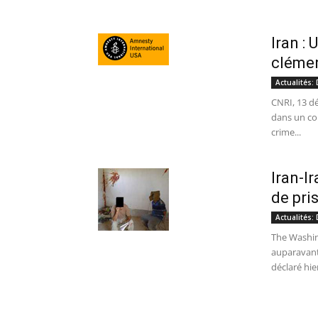
Iran :
cléme
Actualités:
CNRI, 13 d
dans un co
crime...
Iran-I
de pri
Actualités:
The Washin
auparavant 
déclaré hier