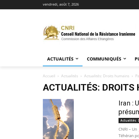
vendredi, août 7, 2026
ACTUALITÉS
COMMUNIQUÉS
P
Accueil
Actualités
Actualités: Droits humains
P
ACTUALITÉS: DROITS
Iran :
présu
Actualités:
CNRI – Un 
Téhéran po