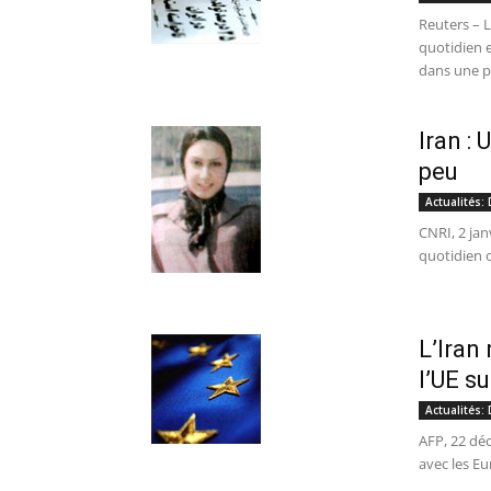
Reuters – 
quotidien 
dans une p
Iran :
peu
Actualités:
CNRI, 2 jan
quotidien of
L’Iran
l’UE s
Actualités:
AFP, 22 déc
avec les Eu