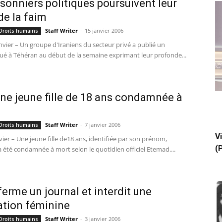
isonniers politiques poursuivent leur
de la faim
Staff Writer
-
15 janvier 2006
 Droits humains
nvier – Un groupe d'Iraniens du secteur privé a publié un
 à Téhéran au début de la semaine exprimant leur profonde...
 Une jeune fille de 18 ans condamnée à
Staff Writer
-
7 janvier 2006
 Droits humains
V
vier – Une jeune fille de18 ans, identifiée par son prénom,
(
 été condamnée à mort selon le quotidien officiel Etemad....
 ferme un journal et interdit une
ation féminine
Staff Writer
-
3 janvier 2006
 Droits humains