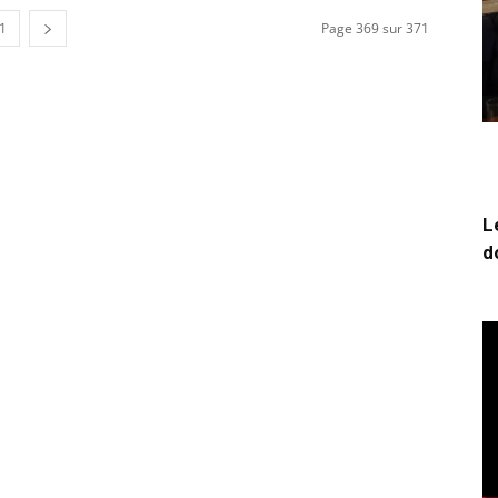
1
Page 369 sur 371
L
d