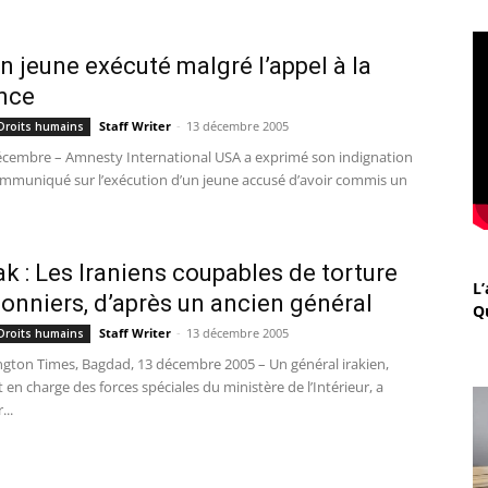
 Un jeune exécuté malgré l’appel à la
nce
Staff Writer
-
13 décembre 2005
 Droits humains
écembre – Amnesty International USA a exprimé son indignation
mmuniqué sur l’exécution d’un jeune accusé d’avoir commis un
rak : Les Iraniens coupables de torture
L’
sonniers, d’après un ancien général
Q
Staff Writer
-
13 décembre 2005
 Droits humains
gton Times, Bagdad, 13 décembre 2005 – Un général irakien,
en charge des forces spéciales du ministère de l’Intérieur, a
...