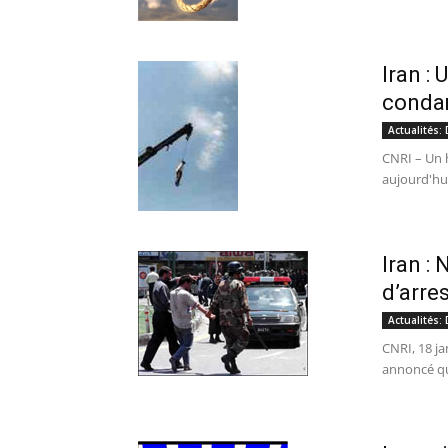
Iran :
conda
Actualités:
CNRI – Un 
aujourd'hu
Iran :
d’arre
Actualités:
CNRI, 18 ja
annoncé qu