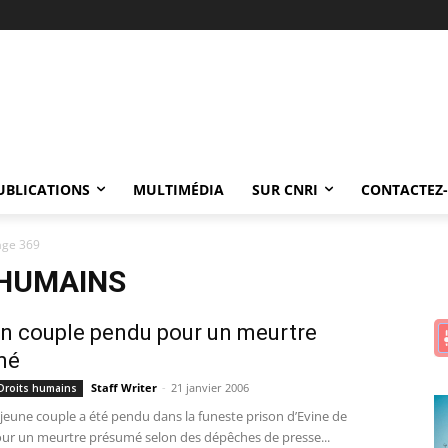
UBLICATIONS
MULTIMÉDIA
SUR CNRI
CONTACTEZ
age 369
 HUMAINS
 Un couple pendu pour un meurtre
mé
Staff Writer
-
21 janvier 2006
 Droits humains
jeune couple a été pendu dans la funeste prison d’Evine de
ur un meurtre présumé selon des dépêches de presse...