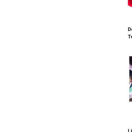
D
T
L