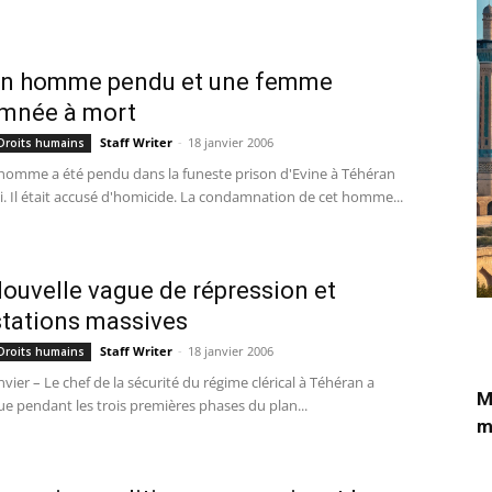
 Un homme pendu et une femme
mnée à mort
Staff Writer
-
18 janvier 2006
 Droits humains
homme a été pendu dans la funeste prison d'Evine à Téhéran
i. Il était accusé d'homicide. La condamnation de cet homme...
 Nouvelle vague de répression et
stations massives
Staff Writer
-
18 janvier 2006
 Droits humains
nvier – Le chef de la sécurité du régime clérical à Téhéran a
M
e pendant les trois premières phases du plan...
m