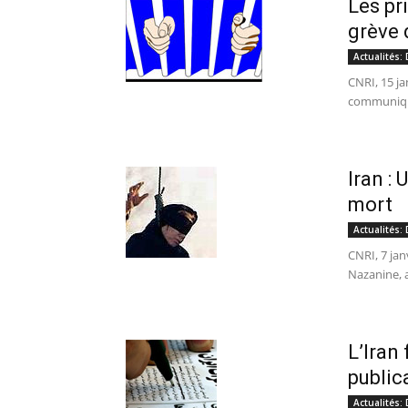
Les pr
grève 
Actualités:
CNRI, 15 ja
communiqué
Iran :
mort
Actualités:
CNRI, 7 jan
Nazanine, a
L’Iran
public
Actualités: