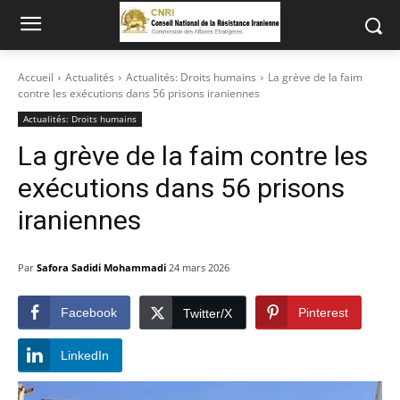
Accueil
Actualités
Actualités: Droits humains
La grève de la faim
contre les exécutions dans 56 prisons iraniennes
Actualités: Droits humains
La grève de la faim contre les
exécutions dans 56 prisons
iraniennes
Par
Safora Sadidi Mohammadi
24 mars 2026
Facebook
Pinterest
Twitter/X
LinkedIn