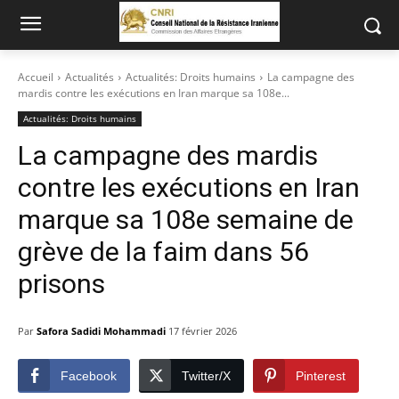
Accueil
Actualités
Actualités: Droits humains
La campagne des
mardis contre les exécutions en Iran marque sa 108e...
Actualités: Droits humains
La campagne des mardis
contre les exécutions en Iran
marque sa 108e semaine de
grève de la faim dans 56
prisons
Par
Safora Sadidi Mohammadi
17 février 2026
Facebook
Twitter/X
Pinterest