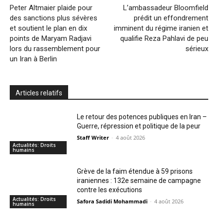
Peter Altmaier plaide pour
L’ambassadeur Bloomfield
des sanctions plus sévères
prédit un effondrement
et soutient le plan en dix
imminent du régime iranien et
points de Maryam Radjavi
qualifie Reza Pahlavi de peu
lors du rassemblement pour
sérieux
un Iran à Berlin
Articles relatifs
Le retour des potences publiques en Iran –
Guerre, répression et politique de la peur
Staff Writer
-
4 août 2026
Actualités: Droits
humains
Grève de la faim étendue à 59 prisons
iraniennes : 132e semaine de campagne
contre les exécutions
Actualités: Droits
Safora Sadidi Mohammadi
-
4 août 2026
humains