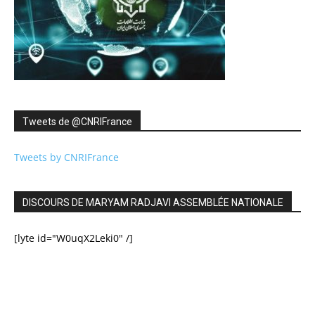
Tweets de ‎@CNRIFrance
Tweets by CNRIFrance
DISCOURS DE MARYAM RADJAVI ASSEMBLÉE NATIONALE
[lyte id="W0uqX2Leki0" /]