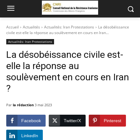
Accueil
Actualités
Actualités: Iran Protestations
La désobéissance
civile est-elle la réponse au soulèvement en cours en Iran...
Actualités: Iran Protestations
La désobéissance civile est-
elle la réponse au
soulèvement en cours en Iran
?
Par
la rédaction
3 mai 2023
Facebook
Twitter/X
Pinterest
LinkedIn