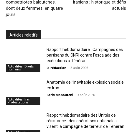
compatriotes baloutches,
iraniens : historique et défis
dont deux femmes, en quatre
actuels
jours
Articles relatifs
Rapport hebdomadaire : Campagnes des
partisans du CNRI contre l’escalade des
exécutions à Téhéran
Actualités: Droits
la rédaction
-
3 août 2026
humains
Anatomie de l’inévitable explosion sociale
en Iran
Farid Mahoutchi
-
3 août 2026
Actualités: Iran
Protestations
Rapport hebdomadaire des Unités de
résistance : des opérations nationales
visent la campagne de terreur de Téhéran