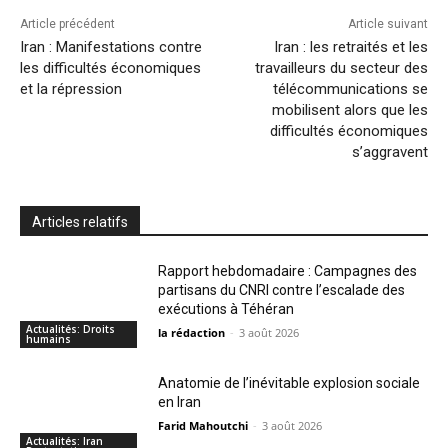
Article précédent
Article suivant
Iran : Manifestations contre
Iran : les retraités et les
les difficultés économiques
travailleurs du secteur des
et la répression
télécommunications se
mobilisent alors que les
difficultés économiques
s’aggravent
Articles relatifs
Rapport hebdomadaire : Campagnes des
partisans du CNRI contre l’escalade des
exécutions à Téhéran
Actualités: Droits
la rédaction
-
3 août 2026
humains
Anatomie de l’inévitable explosion sociale
en Iran
Farid Mahoutchi
-
3 août 2026
Actualités: Iran